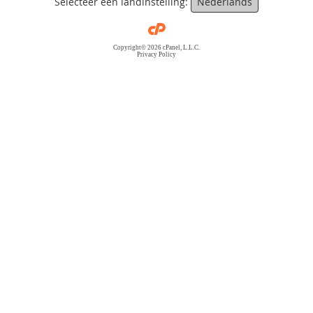
Selecteer een landinstelling:
Nederlands
Copyright© 2026 cPanel, L.L.C.
Privacy Policy